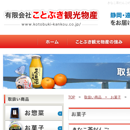
きなこ茶だんご
TOP
>
取扱い商品 > お菓子
> 
きなこ茶だんご